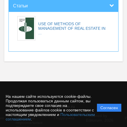
Статьи
USE OF METHODS OF
MANAGEMENT OF REAL ESTATE IN
...
На нашем сайте используются cookie-файлы.
Продолжая пользоваться данным сайтом, вы
подтверждаете свое согласие на
© ecience.ru
Согласен
Политика
использование файлов cookie в соответствии с
защиты и
настоящим уведомлением и
Пользовательским
Powered by
ие
обработки
Поддержка
И
соглашением
.
Editorum,
2026
персональных